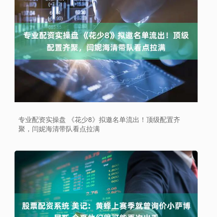
专业配资实操盘 《花少8》拟邀名单流出！顶级配置齐
聚，闫妮海清带队看点拉满