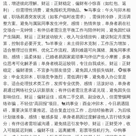
流，增进彼此理解。财运：正财稳定，偏财有小惊喜（如红包、返
利），但需理性消费，避免囤积无用物品。🐎马事业：午火与卯木相
破，职场易遇突发状况（如客户临时改需求），需保持冷静，灵活调
整方案。避免与属鼠同事发生冲突。感情：热情奔放，单身者易在社
交场合一见钟情；有伴侣者需注意平衡工作与陪伴时间，避免因忙碌
产生隔阂。财运：正财波动较大，收入与业绩挂钩，建议制定月度预
算，控制非必要开支。🐑羊事业：未土得卯木克制，工作压力增加，
适合整理过往资料、优化工作流程。遇到难题可向属猪、属兔同事求
助。感情：温柔体贴，已婚者易因家庭琐事与伴侣产生小摩擦，多换
位思考可化解矛盾；单身者桃花运较弱，专注自我成长。财运：正财
稳定，偏财谨慎，不宜参与朋友借贷，避免因人情损失钱财。🐵猴事
业：申金克卯木，职场竞争激烈，需低调行事，避免卷入办公室是
非。适合处理技术类工作，发挥专业优势。感情：活泼好动，单身者
易通过网络社交认识新朋友；有伴侣者需注意承诺兑现，避免因失信
影响信任。财运：偏财运佳，或有二手交易、副业收入，但需警惕网
络诈骗，不轻信“高回报”项目。🐔鸡事业：酉金冲卯木，今日易遇阻
碍，重要决策尽量推迟。适合复盘过往工作，总结经验教训，为后续
计划做准备。感情：敏感多疑，单身者易因过度解读他人言行错失缘
分；有伴侣者需坦诚沟通，避免猜忌引发争吵。财运：正财受冲，收
入可能延迟到账，偏财不佳，远离赌博、彩票等投机行为。🐶狗事