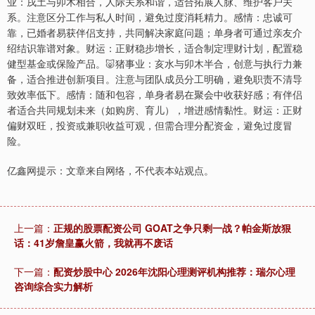
业：戌土与卯木相合，人际关系和谐，适合拓展人脉、维护客户关
系。注意区分工作与私人时间，避免过度消耗精力。感情：忠诚可
靠，已婚者易获伴侣支持，共同解决家庭问题；单身者可通过亲友介
绍结识靠谱对象。财运：正财稳步增长，适合制定理财计划，配置稳
健型基金或保险产品。🐷猪事业：亥水与卯木半合，创意与执行力兼
备，适合推进创新项目。注意与团队成员分工明确，避免职责不清导
致效率低下。感情：随和包容，单身者易在聚会中收获好感；有伴侣
者适合共同规划未来（如购房、育儿），增进感情黏性。财运：正财
偏财双旺，投资或兼职收益可观，但需合理分配资金，避免过度冒
险。
亿鑫网提示：文章来自网络，不代表本站观点。
上一篇：
正规的股票配资公司 GOAT之争只剩一战？帕金斯放狠
话：41岁詹皇赢火箭，我就再不废话
下一篇：
配资炒股中心 2026年沈阳心理测评机构推荐：瑞尔心理
咨询综合实力解析