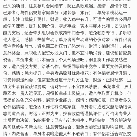
已久的项目。注意核对合同细节，防止条款疏漏。感情：感情平稳，
已婚者可与伴侣规划家庭事务（如装修、旅行），单身者桃花运一
般，专注自我提升更佳。财运：收入稳中有升，可适当购置办公用品
或学习课程，提升长期价值。🐯虎事业：寅木与卯木比和，团队协作
能力突出，适合牵头组织会议或跨部门合作。避免独断专行，多听取
他人意见。感情：热情主动，单身者可主动邀约心仪对象；有伴侣者
需注意控制脾气，避免因工作压力迁怒对方。财运：偏财运佳，或有
意外奖金、兼职收入配资炒股入门，但不宜冲动消费，建议预留应急
资金。🐰兔事业：卯木当值，个人气场强旺，创意类工作者灵感迸
发，适合提交方案、洽谈合作。警惕同事暗中竞争，重要文件及时备
份。感情：魅力提升，单身者易吸引优质桃花；有伴侣者感情升温，
可安排浪漫约会，但需避免过度干涉对方生活。财运：正财旺盛，业
绩突出者有望获得提成，偏财平平，不宜跟风炒股。 🐲龙事业：辰土
藏乙木，贵人运显现，易得长辈或上级提点。适合争取晋升机会，但
需提前准备充分材料，展现专业能力。感情：感情细腻，已婚者多关
心伴侣情绪，避免因工作忙碌忽略家庭；单身者可通过兴趣活动结识
志同道合者。财运：正财为主，投资收益需谨慎评估，可咨询专业人
士后再做决策。🐍蛇事业：巳火与卯木相生，思维敏捷，适合解决复
杂问题或学习新技能。注意劳逸结合，避免因加班过度影响健康。感
情：内敛含蓄，单身者易暗恋他人却不敢表白；有伴侣者适合深度交