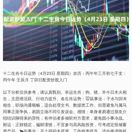
十二生肖今日运势（4月23日 星期四）农历：丙午年三月初七干支：
丙午年 壬辰月 丁卯日配资炒股入门
以下分析仅供参考，请认真甄别。幸运生肖：狗、猪、羊今日木火相
生，主思维活跃、行动力提升。各生肖运势：🐭鼠事业：子水与卯木
相生，职场沟通顺畅，适合处理文书、数据类工作。但需避免与属马
同事正面争执，易因立场不同引发误会。感情：单身者易通过朋友介
绍结识聊得来的异性；有伴侣者多倾听对方需求，避免因小事冷战。
财运：正财稳定，偏财谨慎，不宜参与高风险投资，可考虑定投储蓄
类产品。🐂牛事业：丑土得卯木疏泄，工作效率提升，适合推进拖延