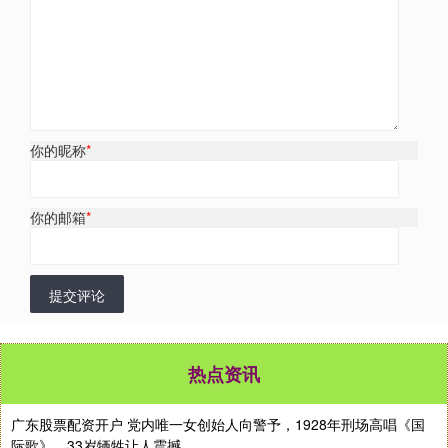
你的昵称
*
你的邮箱
*
提交评论
热点资讯
广东股票配资开户 党内唯一女创始人向警予，1928年刑场高唱《国
际歌》，33岁牺牲让人震撼