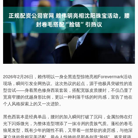
2026年2月26日，赖伟明以一身全黑造型惊艳亮相Forevermark活动
现场，瞬间引发全网热议。这次热议的起点，源于他极具突破性的造
型尝试——身着黑色修身西装套装，搭配宽版皮质腰封，不仅凸显了
宽肩窄腰的优越身形比例，更以一种利落干练的时尚感，宣告了他在
个人风格探索上的又一次进阶。
黑色西装本是经典单品，腰封的加入瞬间打破了沉闷，金属扣饰在灯
光下闪烁微光，为整体造型增添了一抹冷冽的贵族气质。蓬松的卷毛
狼尾发型，既有少年的随性不羁，又带着一丝禁欲的凌厉感，与他深
邃立体的骨相完美适配。最令人惊艳的是那条创意“脸链”，将常规项