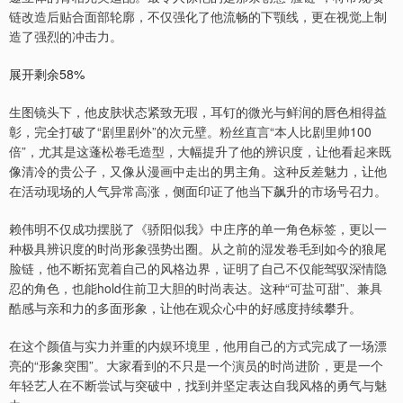
链改造后贴合面部轮廓，不仅强化了他流畅的下颚线，更在视觉上制
造了强烈的冲击力。
展开剩余58%
生图镜头下，他皮肤状态紧致无瑕，耳钉的微光与鲜润的唇色相得益
彰，完全打破了“剧里剧外”的次元壁。粉丝直言“本人比剧里帅100
倍”，尤其是这蓬松卷毛造型，大幅提升了他的辨识度，让他看起来既
像清冷的贵公子，又像从漫画中走出的男主角。这种反差魅力，让他
在活动现场的人气异常高涨，侧面印证了他当下飙升的市场号召力。
赖伟明不仅成功摆脱了《骄阳似我》中庄序的单一角色标签，更以一
种极具辨识度的时尚形象强势出圈。从之前的湿发卷毛到如今的狼尾
脸链，他不断拓宽着自己的风格边界，证明了自己不仅能驾驭深情隐
忍的角色，也能hold住前卫大胆的时尚表达。这种“可盐可甜”、兼具
酷感与亲和力的多面形象，让他在观众心中的好感度持续攀升。
在这个颜值与实力并重的内娱环境里，他用自己的方式完成了一场漂
亮的“形象突围”。大家看到的不只是一个演员的时尚进阶，更是一个
年轻艺人在不断尝试与突破中，找到并坚定表达自我风格的勇气与魅